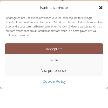
Hantera samtycke
Avbokning sker 48h innan, annars debiteras 50% av
beloppet.
För att ge en bra upplevelse använder vi teknik som cookies för att lagra
och/eller komma åt enhetsinformation. När du samtycker till dessa tekniker kan
Vid avbokning senare än 24h innan så debiteras
vi behandla data som surfbeteende eller unika ID:n på denna webbplats. Om du
inte samtycker eller om du återkallar ditt samtycke kan detta påverka vissa
100% av beloppet.
funktioner negativt.
Avbokning med så pass kort varsel sker via telefon
Acceptera
eller sms!
Neka
FÖLJ
Visa preferenser
Cookie Policy
NYHETSBREV