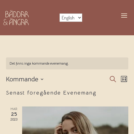
Det finns inga kommande evenemang.
EVEN
EV
Kommande
Sök
Lista
VY
SEAR
Välj
AND
Senast föregående Evenemang
datum.
VIEWS
NAVIG
MAR
25
2023