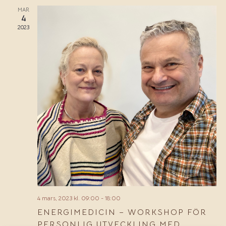
MAR
4
2023
4 mars, 2023 kl. 09:00
-
18:00
ENERGIMEDICIN – WORKSHOP FÖR
PERSONLIG UTVECKLING MED